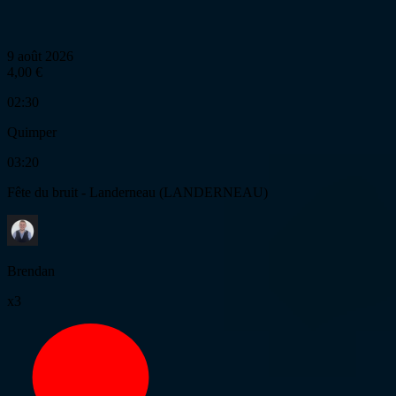
8 août 2026
Filtrer
9 août 2026
4,00 €
02:30
Quimper
03:20
Fête du bruit - Landerneau (LANDERNEAU)
Brendan
x
3