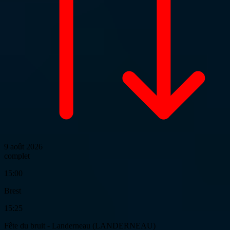
9 août 2026
complet
15:00
Brest
15:25
Fête du bruit - Landerneau (LANDERNEAU)