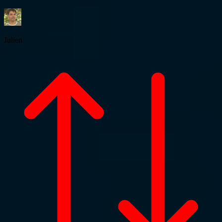
Julien